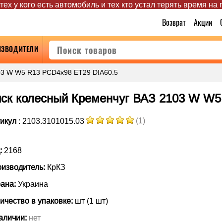
ех у кого есть автомобиль и тех кто устал терять время на
Возврат
Акции
ИЗВОДИТЕЛИ
03 W W5 R13 PCD4x98 ET29 DIA60.5
ск колесный Кременчуг ВАЗ 2103 W W5
(1)
икул
: 2103.3101015.03
:
2168
изводитель:
КрКЗ
ана:
Украина
ичество в упаковке:
шт (1 шт)
аличии:
нет