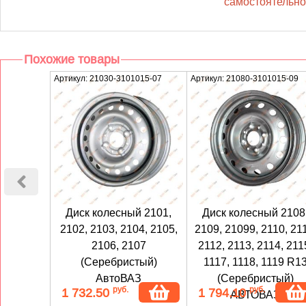
самостоятельной
Похожие товары
Артикул: 21030-3101015-07
Артикул: 21080-3101015-09
Диск колесный 2101,
Диск колесный 2108
2102, 2103, 2104, 2105,
2109, 21099, 2110, 211
2106, 2107
2112, 2113, 2114, 211
(Серебристый)
1117, 1118, 1119 R1
АвтоВАЗ
(Серебристый)
руб.
руб.
1 732.50
1 794.10
АВТОВАЗ