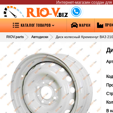
Интернет-магазин создан для т
RIO-V
.biz
ПРО
КАТАЛОГ ТОВАРОВ
МАРКИ
RIOV.parts
Автодиски
Диск колесный Кременчуг ВАЗ 21
Ди
Арт
Код
Про
Стр
Кол
В н