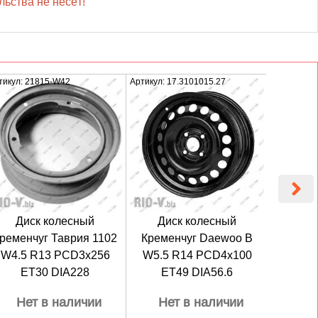
ьства не несёт!
тикул: 21815-W42
Артикул: 17.3101015.27
Артикул: Т
Диск колесный
Диск колесный
Дис
ременчуг Таврия 1102
Кременчуг Daewoo B
Креме
W4.5 R13 PCD3x256
W5.5 R14 PCD4x100
W5 R
ET30 DIA228
ET49 DIA56.6
ET
Нет в наличии
Нет в наличии
Не