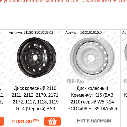
 установки интернет магазин "RIO-V" гарантийные обязател
Артикул: 21120-3101015-02
Артикул: 16.3101015.04
Ар
,
Диск колесный 2110,
Диск колесный
1,
2111, 2112, 2170, 2171,
Кременчуг К16 (ВАЗ
К
5,
2172, 1117, 1118, 1119
2110) серый W5 R14
3
R14 (Черный) ВАЗ
PCD4x98 ET35 DIA58.6
Нет в наличии
руб.
2 081.80