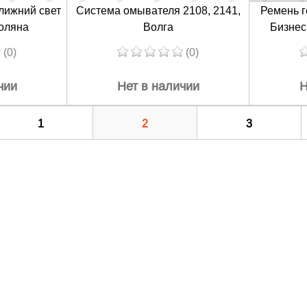
ближний свет
Система омывателя 2108, 2141,
Ремень г
оляна
Волга
Бизнес
(0)
(0)
чии
Нет в наличии
Н
1
2
3