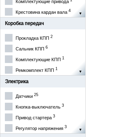
VERNET
Комплектующие привода
2
4
VPZ
Крестовина кардан вала
1
3
WEEN
Шрус внутренний
Коробка передач
1
1
ZOLLEX
Шрус наружный
2
Прокладка КПП
3
АВТО-ТРОС
6
Сальник КПП
2
АВТО-ЭЛЕКТРИКА
1
Комплектующие КПП
1
АВТОАРМАТУРА
1
Ремкомплект КПП
2
АВТОПАРТНЕР
Электрика
3
АВТОТРЕЙД
25
Датчики
3
АЛЯСКА
3
Кнопка-выключатель
3
АМЗ
3
Привод стартера
3
Агат
3
Регулятор напряжения
2
БАТЭ