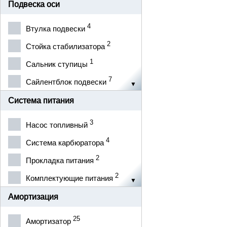
4
Реле
2
Подвеска оси
БЕЛЕБЕЙ
3
Стартер
4
БРТ
4
Втулка подвески
4
Щетка стартера
1
БЦМ
2
Стойка стабилизатора
1
Щетка генератора
2
ВТН
1
Сальник ступицы
1
Электрика составляющие
1
ГАЗ
7
Сайлентблок подвески
1
ГПЗ-23, г.Вологда
9
Шаровая опора
Система питания
36
ДК
4
Комплектующие подвески
3
Насос топливный
2
Димитровоград
4
Система карбюратора
5
ЕЛХОВО
2
Прокладка питания
12
ЗМЗ
2
Комплектующие питания
2
ЗУБОВА ПОЛЯНА
2
Гофра возд фильтра
Амортизация
2
КАМЕНЕЦ-ПОДОЛЬСКИЙ
1
КИНЕШМА
25
Амортизатор