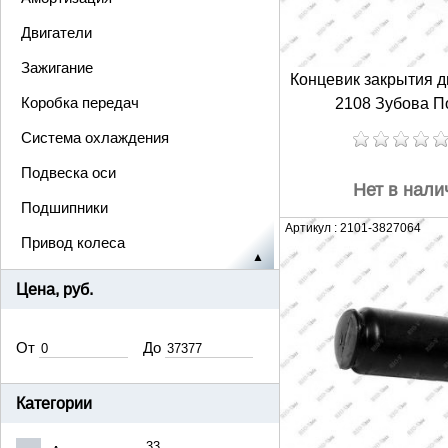
Двигатели
Зажигание
Концевик закрытия д
Коробка передач
2108 Зубова П
Система охлаждения
Подвеска оси
Нет в нали
Подшипники
Артикул : 2101-3827064
Привод колеса
Ременной привод
Цена, руб.
Рулевое управление
От
Сцепление
До
Система выпуска
Категории
Система питания
33