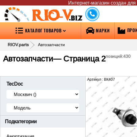
Интернет-магазин создан для т
RIO-V
.biz
ПРО
КАТАЛОГ ТОВАРОВ
МАРКИ
RIOV.parts
Автозапчасти
Автозапчасти
— Страница 2
позиций:
430
Артикул : ВК407
TecDoc
Подкатегории
Амортизация