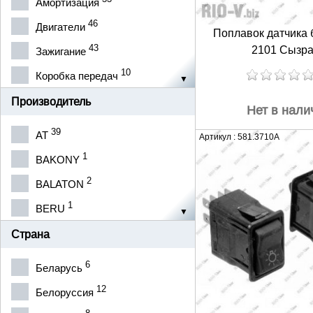
Амортизация
Тросы автомобильные
46
Двигатели
Тормозная система
Поплавок датчика 
43
2101 Сызра
Зажигание
Электрика
10
Коробка передач
Кузов
32
Система охлаждения
Производитель
Нет в нали
28
Подвеска оси
39
AT
Артикул : 581.3710А
32
Подшипники
1
BAKONY
17
Привод колеса
2
BALATON
7
Ременной привод
1
BERU
15
Рулевое управление
4
BEST
Страна
32
Сцепление
1
BOSCH
6
Беларусь
13
Система выпуска
1
ContiTech
12
Белоруссия
14
Система питания
1
DAYCO