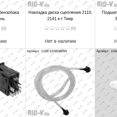
бензобака
Накладка диска сцепления 2110,
Подшип
нь
2141 к-т Тиир
(0)
(0)
чии
Нет в наличии
Н
Артикул : 2108-5208098/99
Артикул : 10