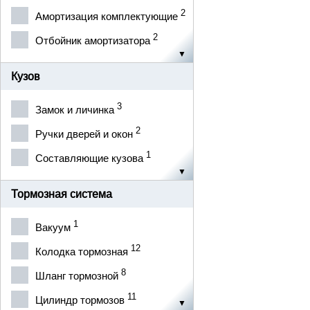
3
КИРОВ
2
Амортизация комплектующие
11
КРЕМЕНЧУГ
2
Отбойник амортизатора
6
Калуга
Кузов
13
ЛУЗАР
2
3
Лого-Д
Замок и личинка
3
2
МЗАТЭ
Ручки дверей и окон
2
1
МОТОР СИЧ
Составляющие кузова
4
НАЧАЛО
Тормозная система
4
НИРТИ
1
Вакуум
2
Нет
12
Колодка тормозная
1
ОРЕНБУРГ
8
Шланг тормозной
1
ОТК
11
Цилиндр тормозов
3
Орел