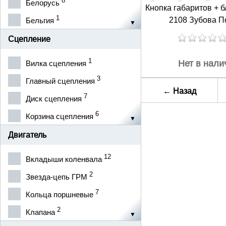
8
Белорусь
5
Тросы автомобильные
Кнопка габаритов + 
2
DELPHI
1
2108 Зубова П
Бельгия
46
Тормозная система
1
Dafmi
5
Болгария
51
Сцепление
Электрика
10
EXTRA
25
Венгрия
6
Кузов
1
Нет в нали
Вилка сцепления
2
FAG
5
Германия
3
Главный сцепления
25
FENOX
1
←
Назад
ИТАЛИЯ
7
Диск сцепления
1
FINWHALE
3
Китай
6
Корзина сцепления
1
GATES
2
Крым
3
Комплект сцепления
1
Двигатель
HOLA
2
ЛУГАНСК
1
Пыльник вилки сцепления
3
Hort
12
Вкладыши коленвала
1
Нидерланды
5
Рабочий сцепления
2
Jan-mor
2
Звезда-цепь ГРМ
8
Польша
2
Ремкомплекты сцепления
3
K&K
7
Кольца поршневые
1
Рос
1
Трубка сцепления
5
LSA
2
Клапана
174
Россия
2
Фередо сцепления
1
Metal-incar