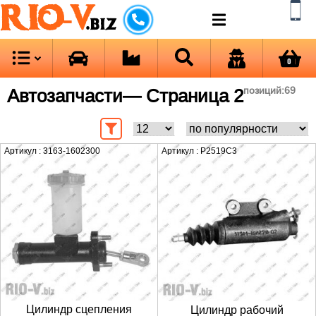
RIO-V
.biz
0
Автозапчасти
— Страница 2
позиций:
69
Артикул : 3163-1602300
Артикул : P2519C3
Цилиндр сцепления
Цилиндр рабочий