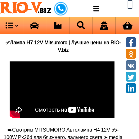
RIO-V
.biz
0
✅Лампа Н7 12V Mitsumoro | Лучшие цены на RIO-
V.biz
➡️Смотрим MITSUMORO Автолампа Н4 12V 55-
100W Px26d для ближнего, дальнего света ➤ media