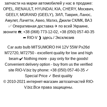
запчасти на марки автомобилей у нас в продаже:
OPEL, RENAULT, HYUNDAI, KIA, CHERY, Москвич,
GEELY, MGRAND (GEELY), ЗИЛ, Таврия, Ланос,
Амулет, Лачетти, Авео, Матиз, Джили СК/МК, ВАЗ
✅ Оперативная доставка ✈ по всей Украине,
звоните ☎️; +38 (068) 773-12-02, +38 (050) 057-40-35
➦ RIO-V ❱ здесь / Эксклюзив
Car auto bulb MITSUMORO Н4 12V 55W Px26d
M72720, M72750 - excellent quality for low and high
beam ✔️ Nothing more - pay only for the goods!
Convenient delivery option - buy from us the verified
site RIO-V.biz by phone: +38 (050) 057-40-35 ✓
Special Price ✓ Best quality
© 2010-2021 интернет-магазин автозапчастей RIO-
V.biz.Вси права защищены.