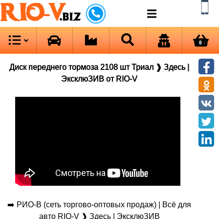
RIO-V
.biz
0
Диск переднего тормоза 2108 шт Триал ❱ Здесь |
ЭксклюЗИВ от RIO-V
➡️ РИО-В (сеть торгово-оптовых продаж) | Всё для
авто RIO-V ❱ Здесь | ЭксклюЗИВ