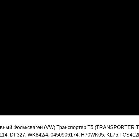
ный Фольксваген (VW) Транспортер Т5 (TRANSPORTER T5) 
14, DF327, WK842/4, 0450906174, H70WK05, KL75,FCS412B