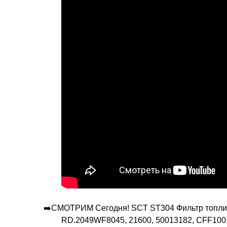
➡️СМОТРИМ Сегодня! SCT ST304 Фильтр топлив
RD.2049WF8045, 21600, 50013182, CFF1001