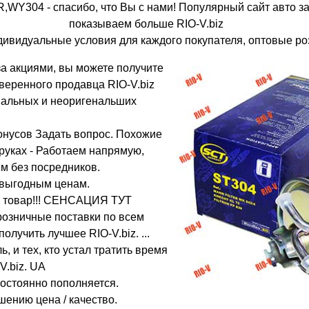
WY304 - спасибо, что Вы с нами! Популярный сайт авто за
показываем больше RIO-V.biz
ивидуальные условия для каждого покупателя, оптовые ро
 за акциями, вы можете получите
оверенного продавца RIO-V.biz
нальных и неоригенальших
бонусов Задать вопрос. Похожие
 руках - Работаем напрямую,
м без посредников.
 выгодным ценам.
за товар!!! СЕНСАЦИЯ ТУТ
розничные поставки по всем
олучить лучшее RIO-V.biz. ...
, и тех, кто устал тратить время
V.biz. UA
постоянно пополняется.
шению цена / качество.