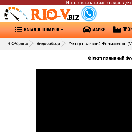
Интернет-магазин создан для т
RIO-V
.biz
ПРО
КАТАЛОГ ТОВАРОВ
МАРКИ
RIOV.parts
Видеообзор
Фільтр паливний Фольксваген (V
Фільтр паливний Фо