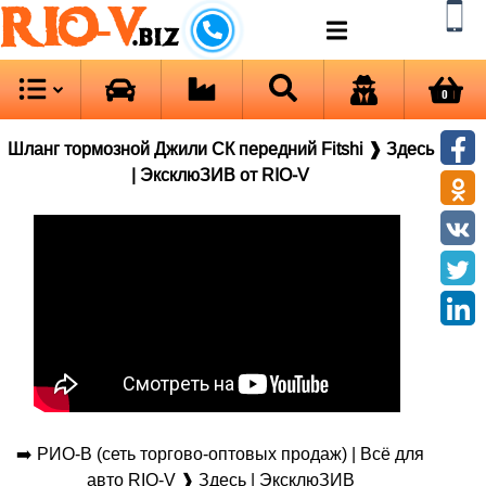
RIO-V
.biz
0
Шланг тормозной Джили СК передний Fitshi ❱ Здесь
| ЭксклюЗИВ от RIO-V
➡️ РИО-В (сеть торгово-оптовых продаж) | Всё для
авто RIO-V ❱ Здесь | ЭксклюЗИВ