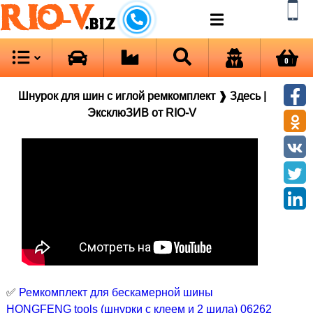
RIO-V
.biz
0
Шнурок для шин с иглой ремкомплект ❱ Здесь |
ЭксклюЗИВ от RIO-V
✅
Ремкомплект для бескамерной шины
HONGFENG tools (шнурки с клеем и 2 шила) 06262