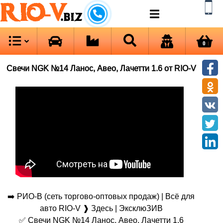
RIO-V
.biz
0
Свечи NGK №14 Ланос, Авео, Лачетти 1.6 от RIO-V
➡️ РИО-В (сеть торгово-оптовых продаж) | Всё для
авто RIO-V ❱ Здесь | ЭксклюЗИВ
✅ Свечи NGK №14 Ланос, Авео, Лачетти 1.6