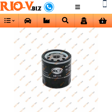
RIO-V
.biz
0