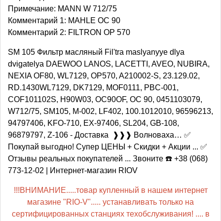
Примечание: MANN W 712/75
Комментарий 1: MAHLE OC 90
Комментарий 2: FILTRON OP 570
SM 105 Фильтр масляный Fil'tra maslyanyye dlya
dvigatelya DAEWOO LANOS, LACETTI, AVEO, NUBIRA,
NEXIA OF80, WL7129, OP570, A210002-S, 23.129.02,
RD.1430WL7129, DK7129, MOF0111, PBC-001,
COF101102S, H90W03, OC90OF, OC 90, 0451103079,
W712/75, SM105, M-002, LF402, 100.1012010, 96596213,
94797406, KFO-710, EX-97406, SL204, GB-108,
96879797, Z-106 - Доставка ❱❱❱ Волноваха… ✅
Покупай выгодно! Супер ЦЕНЫ + Скидки + Акции ... ✅
Отзывы реальных покупателей ... Звоните ☎️ +38 (068)
773-12-02 | Интернет-магазин RIOV
!!!ВНИМАНИЕ.....товар купленный в нашем интернет
магазине "RIO-V"..... устанавливать только на
сертифицированных станциях техобслуживания! .... в