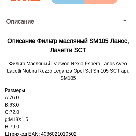
Описание
Описание Фильтр масляный SM105 Ланос,
Лачетти SCT
Фильтр Масляный Daewoo Nexia Espero Lanos Aveo
Lacetti Nubira Rezzo Leganza Opel Sct Sm105 SCT арт.
SM105
Размеры
A:76.0
B:63.0
C:72.0
g:M18X1,5
H:79.0
Штрихкод EAN: 4036021010502