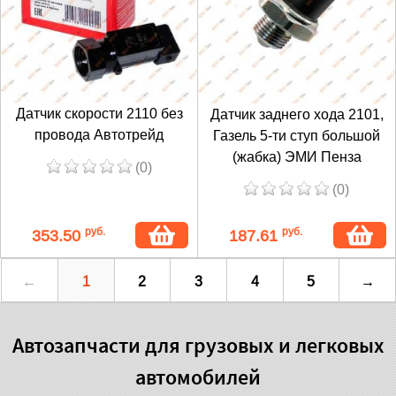
Датчик скорости 2110 без
Датчик заднего хода 2101,
провода Автотрейд
Газель 5-ти ступ большой
(жабка) ЭМИ Пенза
(0)
(0)
руб.
руб.
353.50
187.61
←
1
2
3
4
5
→
Автозапчасти для грузовых и легковых
автомобилей