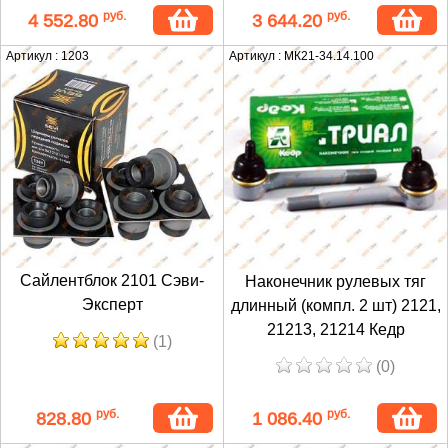
руб.
руб.
4 552.80
3 644.20
Артикул : 1203
Артикул : МК21-34.14.100
Сайлентблок 2101 Сэви-
Наконечник рулевых тяг
Эксперт
длинный (компл. 2 шт) 2121,
21213, 21214 Кедр
(1)
(0)
руб.
руб.
828.80
1 086.40