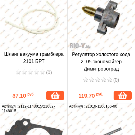
Шланг вакуума трамблера
Регулятор холостого хода
2101 БРТ
2105 экономайзер
Димитровоград
(0)
(0)
руб.
руб.
37.10
119.70
Артикул : 2112-1148015\21082-
Артикул : 21010-1106166-00
1148015