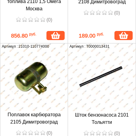
топлива 2110 1,5 Омега
2108 Димитровоград
Москва
(0)
(0)
руб.
руб.
856.80
189.00
Артикул : 21010-110774000
Артикул : T0000013431
Поплавок карбюратора
Шток бензонасоса 2101
2105 Димитровоград
Тольятти
(0)
(0)