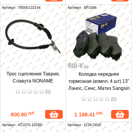
Артикул : T0000122144
Артикул : SP1086
Трос сцепления Таврия,
Колодка передняя
Славута NONAME
тормозная (компл. 4 шт) 13"
Ланос, Сенс, Матиз Sangsin
(0)
(0)
руб.
руб.
600.60
1 198.41
Артикул : AT1070-102BD
Артикул : 1139-2820