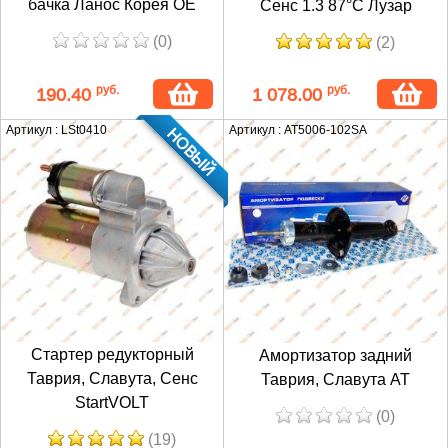
бачка Ланос Корея ОЕ
Сенс 1.3 87°С Лузар
(0)
(2)
руб.
руб.
190.40
1 078.00
Артикул : LSt0410
Артикул : АТ5006-102SA
НОВЫЙ
Стартер редукторный
Амортизатор задний
Таврия, Славута, Сенс
Таврия, Славута AT
StartVOLT
(0)
(19)