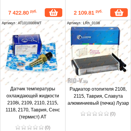
руб.
руб.
7 422.80
2 109.81
Артикул : AT1010008WT
Артикул : LRh_0108
Датчик температуры
Радиатор отопителя 2108,
охлаждающей жидкости
2115, Таврия, Славута
2108i, 2109, 2110, 2115,
алюминиевый (печка) Лузар
1118, 2170, Таврия, Сенс
(0)
(термист) АТ
(0)