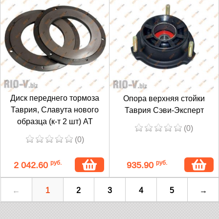
Диск переднего тормоза
Опора верхняя стойки
Таврия, Славута нового
Таврия Сэви-Эксперт
образца (к-т 2 шт) AT
(0)
(0)
руб.
руб.
2 042.60
935.90
←
1
2
3
4
5
→