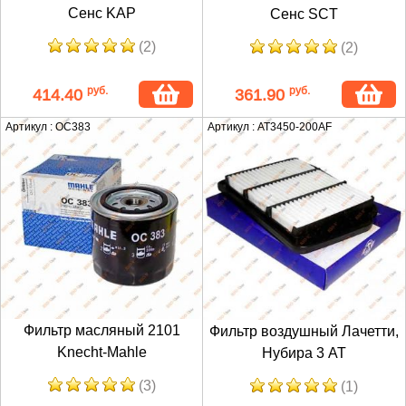
Сенс KAP
Сенс SCT
(2)
(2)
руб.
руб.
414.40
361.90
Артикул : OC383
Артикул : AT3450-200AF
Фильтр масляный 2101
Фильтр воздушный Лачетти,
Knecht-Mahle
Нубира 3 AT
(3)
(1)