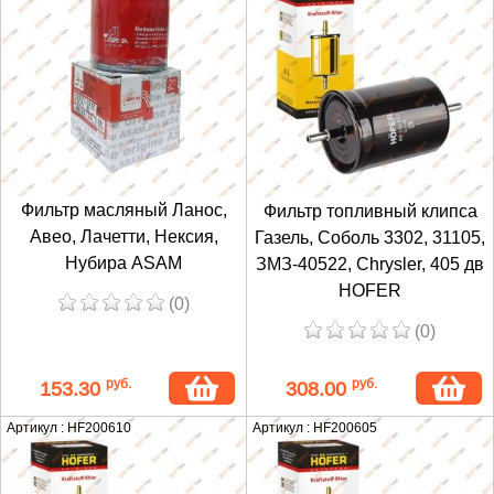
Фильтр масляный Ланос,
Фильтр топливный клипса
Авео, Лачетти, Нексия,
Газель, Соболь 3302, 31105,
Нубира ASAM
ЗМЗ-40522, Chrysler, 405 дв
HOFER
(0)
(0)
руб.
руб.
153.30
308.00
Артикул : HF200610
Артикул : HF200605