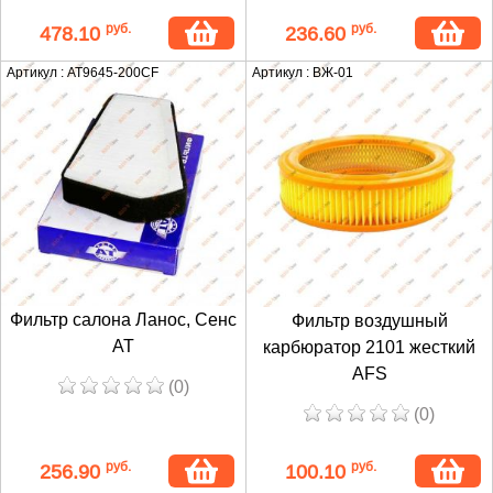
руб.
руб.
478.10
236.60
Артикул : AT9645-200CF
Артикул : ВЖ-01
Фильтр салона Ланос, Сенс
Фильтр воздушный
AT
карбюратор 2101 жесткий
AFS
(0)
(0)
руб.
руб.
256.90
100.10