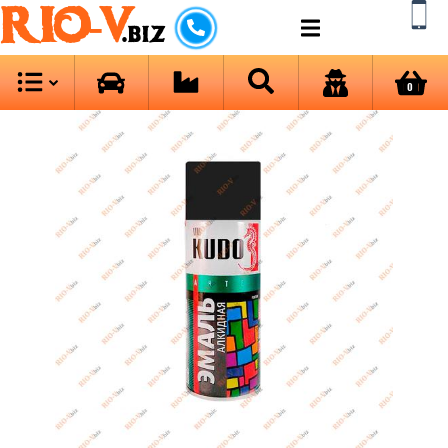
RIO-V
.biz
0