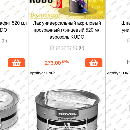
рафит 520 мл
Лак универсальный акриловый
Шпа
UDO
прозрачный глянцевый 520 мл
уни
аэрозоль KUDO
(0)
(0)
Н
руб.
273.00
Артикул : UNI-2
Артикул : FIN