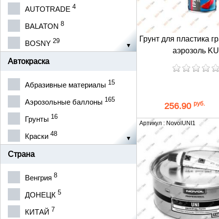
4
AUTOTRADE
8
BALATON
Грунт для пластика г
29
BOSNY
аэрозоль K
11
COLOMIX
Автокраска
16
KUDO
15
Абразивные материалы
19
MOBIHEL
165
Аэрозольные баллоны
руб.
256.90
92
NEW TON
16
Грунты
Артикул : NovolUNI1
18
NOVOL
48
Краски
14
SIA
4
Лаки
Страна
1
STARCKE
13
Наждачка
8
Венгрия
7
WINSO
16
Растворители
5
ДОНЕЦК
10
АВТОТРЕЙД
15
Шпаклевки
7
КИТАЙ
2
ДК