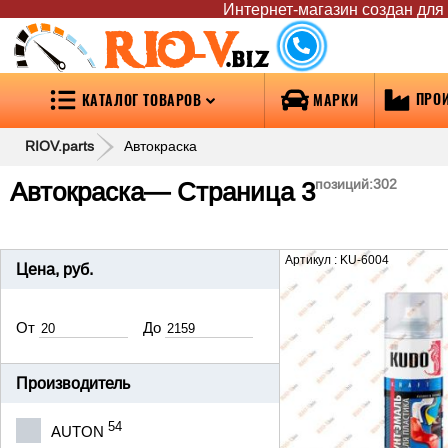
Интернет-магазин создан для т
RIO-V
.biz
ПРО
КАТАЛОГ ТОВАРОВ
МАРКИ
RIOV.parts
Автокраска
Автокраска
— Страница 3
позиций:
302
Артикул : KU-6004
Цена, руб.
От
До
Производитель
54
AUTON