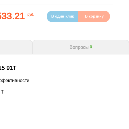
533.21
руб.
В один клик
В корзину
Вопросы
0
15 91T
ффективности!
 T