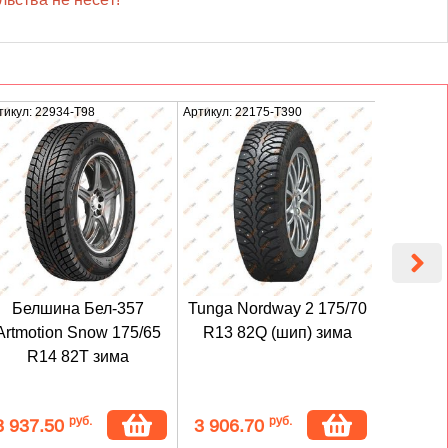
тикул: 22934-T98
Артикул: 22175-T390
Артикул: 2
Белшина Бел-357
Tunga Nordway 2 175/70
Белш
Artmotion Snow 175/65
R13 82Q (шип) зима
Artmot
R14 82T зима
R1
руб.
руб.
3 937.50
3 906.70
4 275