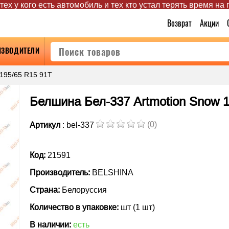
ех у кого есть автомобиль и тех кто устал терять время на
Возврат
Акции
ИЗВОДИТЕЛИ
195/65 R15 91T
Белшина Бел-337 Artmotion Snow 1
(0)
Артикул
: bel-337
Код:
21591
Производитель:
BELSHINA
Страна:
Белоруссия
Количество в упаковке:
шт (1 шт)
В наличии:
есть