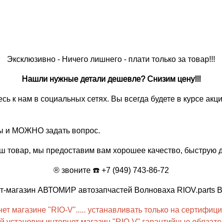
Эксклюзивно - Ничего лишнего - плати только за товар!!!
Нашли нужные детали дешевле? Снизим цену!!!
есь к нам в социальных сетях. Вы всегда будете в курсе ак
вы и МОЖНО задать вопрос.
ш товар, мы предоставим вам хорошее качество, быструю д
® звоните ☎️ +7 (949) 743-86-72
нет-магазин АВТОМИР автозапчастей Волноваха RIOV.parts 
т магазине "RIO-V"..... устанавливать только на сертифици
 установки интернет магазин "RIO-V" гарантийные обязател