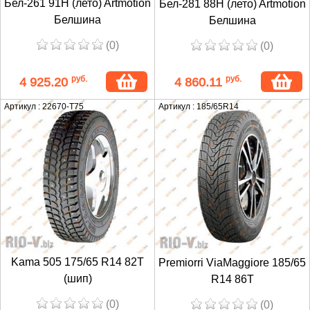
Бел-261 91H (лето) Artmotion
Бел-281 88H (лето) Artmotion
Белшина
Белшина
(0)
(0)
руб.
руб.
4 925.20
4 860.11
Артикул : 22670-T75
Артикул : 185/65R14
Kama 505 175/65 R14 82T
Premiorri ViaMaggiore 185/65
(шип)
R14 86T
(0)
(0)