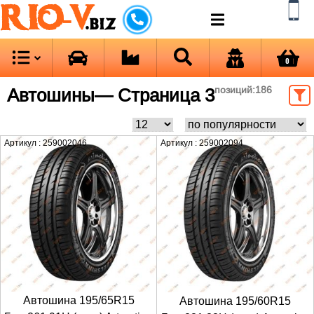
RIO-V
.biz
0
Автошины
— Страница 3
позиций:
186
Артикул : 259002046
Артикул : 259002094
Автошина 195/65R15
Автошина 195/60R15