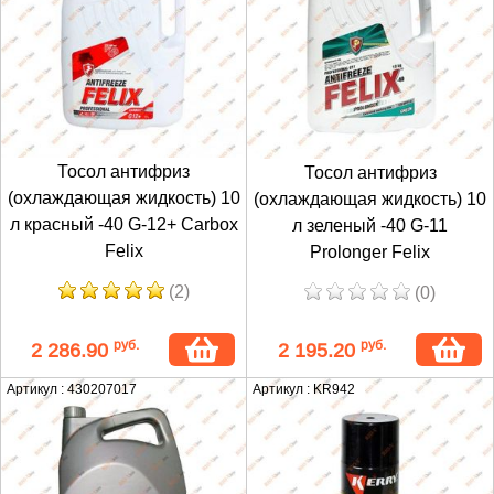
Тосол антифриз
Тосол антифриз
(охлаждающая жидкость) 10
(охлаждающая жидкость) 10
л красный -40 G-12+ Carbox
л зеленый -40 G-11
Felix
Prolonger Felix
(2)
(0)
руб.
руб.
2 286.90
2 195.20
Артикул : 430207017
Артикул : KR942