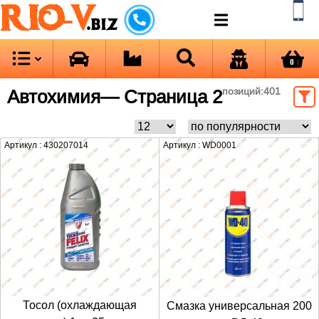
RIO-V
.biz
0
Автохимия
— Страница 2
позиций:
401
Артикул : 430207014
Артикул : WD0001
Тосол (охлаждающая
Смазка универсальная 200