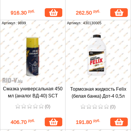
руб.
руб.
916.30
262.50
Артикул : 9899
Артикул : 430130005
Смазка универсальная 450
Тормозная жидкость Felix
мл (аналог ВД-40) SCT
(белая банка) Дот-4 0,5л
(0)
(0)
руб.
руб.
406.70
191.80