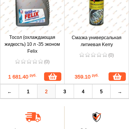
Тосол (охлаждающая
Смазка универсальная
жидкость) 10 л -35 эконом
литиевая Kerry
Felix
(0)
(0)
руб.
руб.
1 681.40
359.10
←
1
2
3
4
5
→