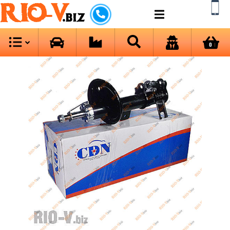
RIO-V
.biz
0