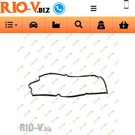
RIO-V
.biz
0