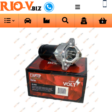
RIO-V
.biz
0