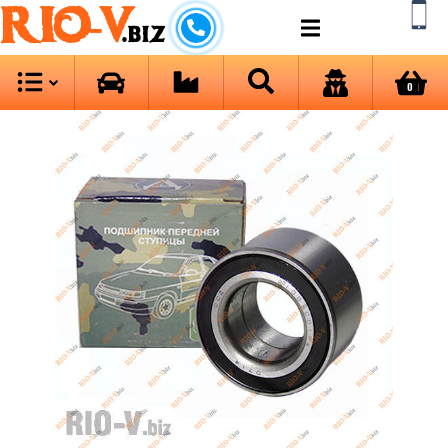
RIO-V
.biz
0