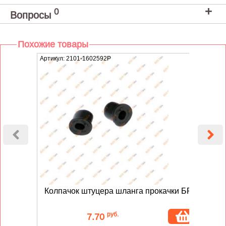
0
Вопросы
Похожие товары
Артикул: 2101-1602592Р
Артику
Колпачок штуцера шланга прокачки БРТ
Ш
2
руб.
7.70