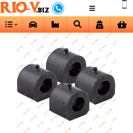
RIO-V
.biz
0