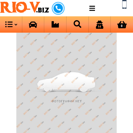
RIO-V
.biz
0