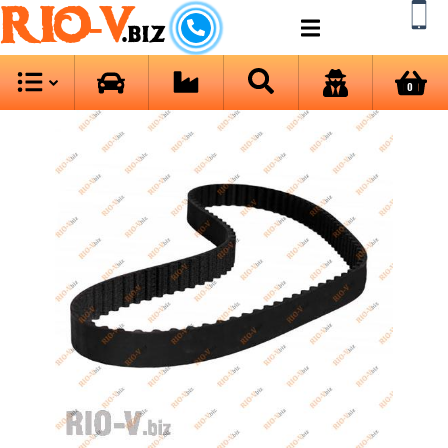
RIO-V
.biz
0