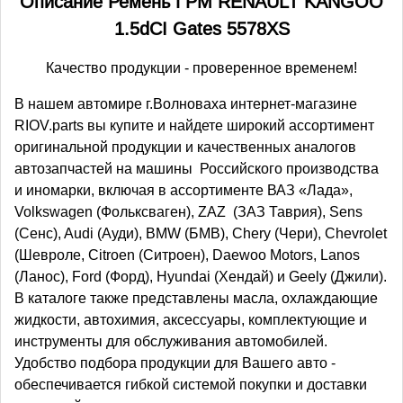
Описание Ремень ГРМ RENAULT KANGOO
1.5dCI Gates 5578XS
Качество продукции - проверенное временем!
В нашем автомире г.Волноваха интернет-магазине
RIOV.parts вы купите и найдете широкий ассортимент
оригинальной продукции и качественных аналогов
автозапчастей на машины Российского производства
и иномарки, включая в ассортименте ВАЗ «Лада»,
Volkswagen (Фольксваген), ZAZ (ЗАЗ Таврия), Sens
(Сенс), Audi (Ауди), BMW (БМВ), Chery (Чери), Chevrolet
(Шевроле, Citroen (Ситроен), Daewoo Motors, Lanos
(Ланос), Ford (Форд), Hyundai (Хендай) и Geely (Джили).
В каталоге также представлены масла, охлаждающие
жидкости, автохимия, аксессуары, комплектующие и
инструменты для обслуживания автомобилей.
Удобство подбора продукции для Вашего авто -
обеспечивается гибкой системой покупки и доставки