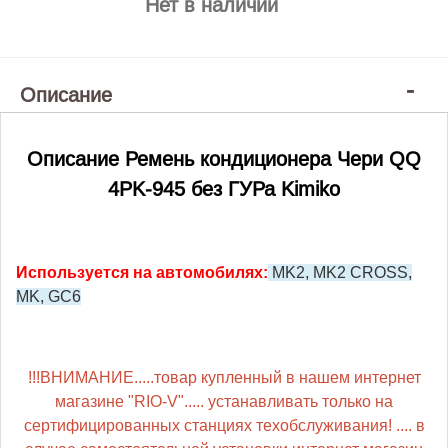
Нет в наличии
Описание
Описание Ремень кондиционера Чери QQ
4PK-945 без ГУРа Kimiko
Используется на автомобилях:
MK2, MK2 CROSS,
MK, GC6
Подробнее:
https://kitaec.ua/remen-
gidrousilitelya-
!!!ВНИМАНИЕ.....товар купленный в нашем интернет
mk-
магазине "RIO-V"..... устанавливать только на
kimiko/
сертифицированных станциях техобслуживания! .... в