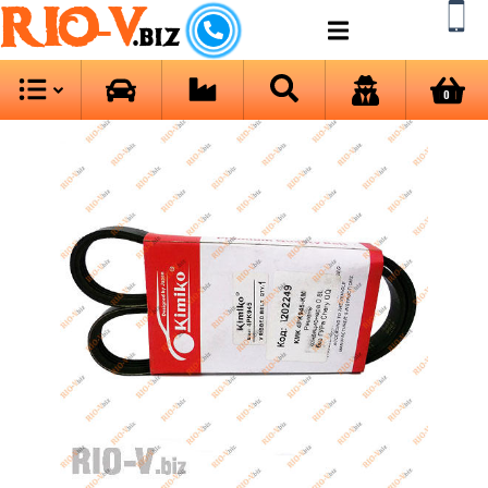
RIO-V
.biz
0