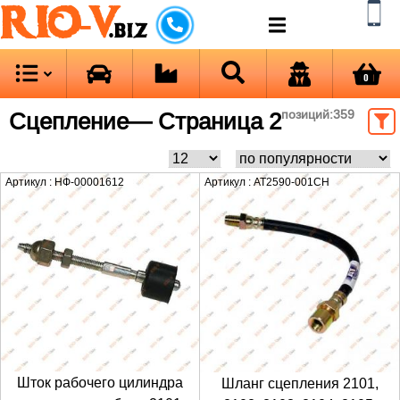
RIO-V
.biz
0
Сцепление
— Страница 2
позиций:
359
Артикул : НФ-00001612
Артикул : AT2590-001CH
Шток рабочего цилиндра
Шланг сцепления 2101,