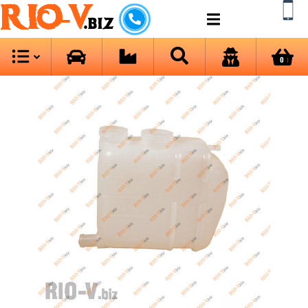
RIO-V
.biz
0