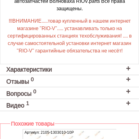
автозапчастей Волноваха RIOV.parts Все права
защищены.
!!!ВНИМАНИЕ.....товар купленный в нашем интернет
магазине "RIO-V"..... устанавливать только на
сертифицированных станциях техобслуживания! .... в
случае самостоятельной установки интернет магазин
"RIO-V" гарантийные обязательства не несёт!
Характеристики
0
Отзывы
0
Вопросы
1
Видео
Похожие товары
Артикул: 2105-1303010-10Р
Артику