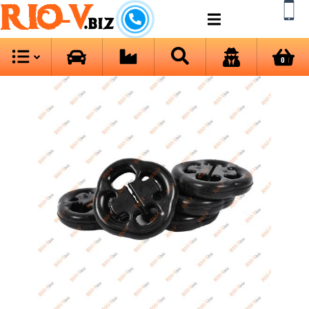
RIO-V
.biz
0