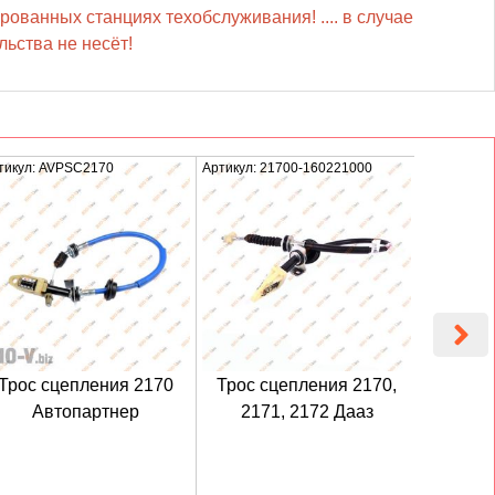
рованных станциях техобслуживания! .... в случае
ьства не несёт!
тикул: AVPSC2170
Артикул: 21700-160221000
Артикул: T
Трос сцепления 2170
Трос сцепления 2170,
Тро
Автопартнер
2171, 2172 Дааз
Тав