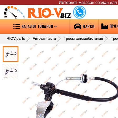
Интернет-магазин создан для т
RIO-V
.biz
ПРО
КАТАЛОГ ТОВАРОВ
МАРКИ
RIOV.parts
Автозапчасти
Тросы автомобильные
Тро