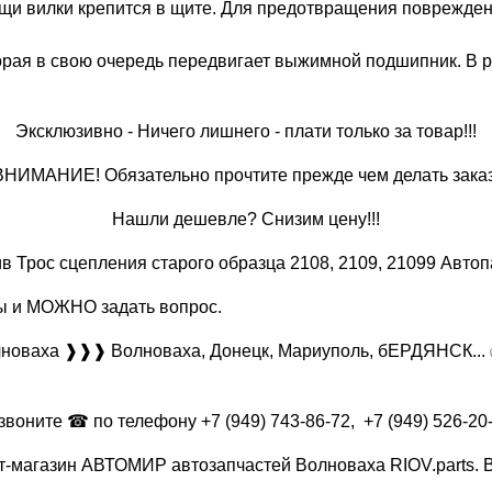
мощи вилки крепится в щите. Для предотвращения поврежде
торая в свою очередь передвигает выжимной подшипник. В р
Эксклюзивно - Ничего лишнего - плати только за товар!!!
ВНИМАНИЕ! Обязательно прочтите прежде чем делать заказ
Нашли дешевле? Снизим цену!!!
 Трос сцепления старого образца 2108, 2109, 21099 Автоп
вы и МОЖНО задать вопрос.
олноваха ❱❱❱ Волноваха, Донецк, Мариуполь, бЕРДЯНСК... 
звоните ☎ по телефону +7 (949) 743-86-72, +7 (949) 526-20
нет-магазин АВТОМИР автозапчастей Волноваха RIOV.parts.