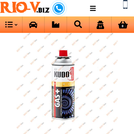
RIO-V
.biz
0