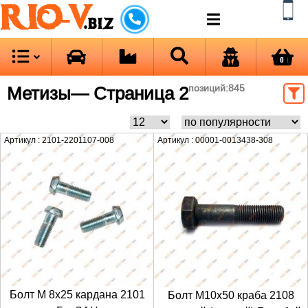
RIO-V
.biz
0
Метизы
— Страница 2
позиций:
845
Артикул : 2101-2201107-008
Артикул : 00001-0013438-308
Болт М 8х25 кардана 2101
Болт М10х50 краба 2108