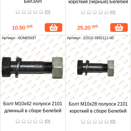
БелЗАН
короткий (черный) Белебей
(0)
(0)
руб.
руб.
10.50
25.20
Артикул : GUM05037
Артикул : 21010-3502112-00
Болт М10х42 полуоси 2101
Болт М10х28 полуоси 2101
длинный в сборе Белебей
короткий в сборе Белебей
(0)
(0)