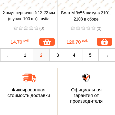
Хомут червячный 12-22 мм
Болт М 9х56 шатуна 2101,
(в упак. 100 шт) Lavita
2108 в сборе
(0)
(0)
руб.
руб.
14.70
126.70
←
1
2
3
4
5
→
Фиксированная
Официальная
стоимость доставки
гарантия от
производителя