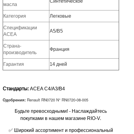
Синтетическое
масла
Категория
Легковые
Спецификации
A5/B5
ACEA
Страна-
Франция
производитель
Гарантия
14 дней
П
о
д
Стандарты:
ACEA С4/А3/В4
р
о
Одобрения:
Renault RN0720 N° RN0720-08-005
б
н
Будьте превосходными! - Наслаждайтесь
е
покупками в нашем магазине RIO-V.
е
✅ Широкий ассортимент и профессиональный
: