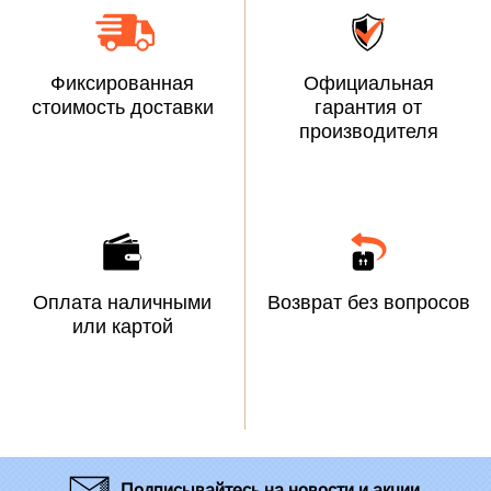
6
3
1
Фиксированная
Официальная
1
стоимость доставки
гарантия от
/
производителя
p
2
2
8
4
4
0
Оплата наличными
Возврат без вопросов
7
или картой
/
Подписывайтесь
на новости и акции