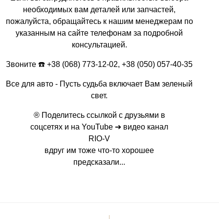
.
необходимых вам деталей или запчастей,
u
пожалуйста, обращайтесь к нашим менеджерам по
a
указанным на сайте телефонам за подробной
/
m
консультацией.
o
Звоните ☎️ +38 (068) 773-12-02, +38 (050) 057-40-35
t
u
Все для авто - Пусть судьба включает Вам зеленый
l
свет.
_
s
® Поделитесь ссылкой с друзьями в
p
соцсетях и на YouTube ➔ видео канал
e
RIO-V
c
вдруг им тоже что-то хорошее
i
предсказали...
f
i
c
_
8
5