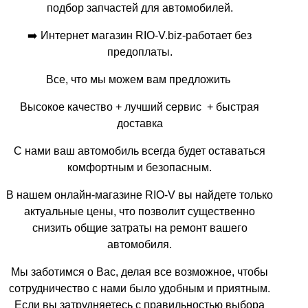
подбор запчастей для автомобилей.
h
➡️ Интернет магазин RIO-V.biz-работает без
t
предоплаты.
t
p
Все, что мы можем вам предложить
s
:
Высокое качество + лучший сервис + быстрая
/
доставка
/
r
С нами ваш автомобиль всегда будет оставаться
o
комфортным и безопасным.
z
e
В нашем онлайн-магазине RIO-V вы найдете только
t
актуальные цены, что позволит существенно
k
снизить общие затраты на ремонт вашего
a
автомобиля.
.
c
Мы заботимся о Вас, делая все возможное, чтобы
o
сотрудничество с нами было удобным и приятным.
m
Если вы затрудняетесь с правильностью выбора