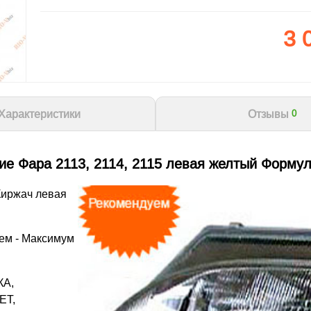
3 
Характеристики
Отзывы
0
ие Фара 2113, 2114, 2115 левая желтый Формул
иржач левая
ем - Максимум
А,
ЕТ,