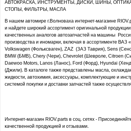
АВТОКРАСКА, ИНСТРУМЕНТЫ, ДИСКИ, ШИНЫ, ОПТИКА
СТОПЫ, ФИЛЬТРЫ, МАСЛА
В нашем автомире г.Волноваха интернет-магазине RIOV.p
и найдете широкий ассортимент оригинальной продукции
качественных аналогов автозапчастей на машины Росси
производства и иномарки, включая в ассортименте ВАЗ 
Volkswagen (Фольксваген), ZAZ (ЗАЗ Таврия), Sens (Сенс)
BMW (БМВ), Chery (Чери), Chevrolet (Шевроле, Citroen (С
Daewoo Motors, Lanos (Ланос), Ford (Форд), Hyundai (Хенд
(Джили). В каталоге также представлены масла, охлажд
жидкости, автохимия, аксессуары, комплектующие и инс
системой покупки и доставки запчастей также осуществл
Интернет-магазин RIOV.parts в соц. сетях - Присоединяйт
качественной продукцией и отзывами.