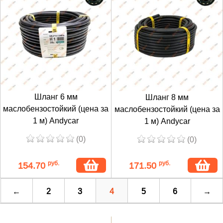
Шланг 6 мм
Шланг 8 мм
маслобензостойкий (цена за
маслобензостойкий (цена за
1 м) Andycar
1 м) Andycar
(0)
(0)
руб.
руб.
154.70
171.50
←
2
3
4
5
6
→