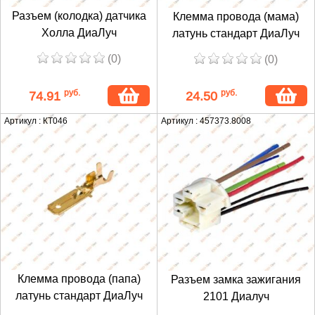
Разъем (колодка) датчика
Клемма провода (мама)
Холла ДиаЛуч
латунь стандарт ДиаЛуч
(0)
(0)
руб.
руб.
74.91
24.50
Артикул : КТ046
Артикул : 457373.8008
Клемма провода (папа)
Разъем замка зажигания
латунь стандарт ДиаЛуч
2101 Диалуч