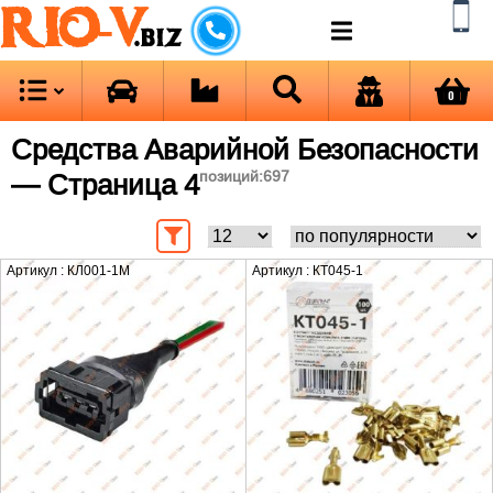
RIO-V
.biz
0
Средства Аварийной Безопасности
— Страница 4
позиций:
697
Артикул : КЛ001-1М
Артикул : КТ045-1