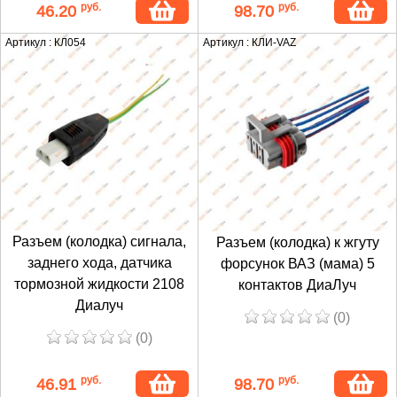
руб.
руб.
46.20
98.70
Артикул : КЛ054
Артикул : КЛИ-VAZ
Разъем (колодка) сигнала,
Разъем (колодка) к жгуту
заднего хода, датчика
форсунок ВАЗ (мама) 5
тормозной жидкости 2108
контактов ДиаЛуч
Диалуч
(0)
(0)
руб.
руб.
46.91
98.70