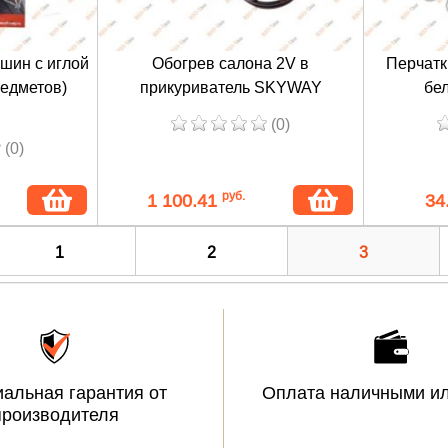
шин с иглой
Обогрев салона 2V в
Перчатк
редметов)
прикуриватель SKYWAY
бел
(0)
(0)
руб.
1 100.41
34
1
2
3
альная гарантия от
Оплата наличными ил
производителя