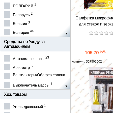
5
AUTOGEN
1
БОЛГАРИЯ
22
AXXIS
2
Беларусь
Салфетка микрофиб
1
Alpejka
3
Бельгия
для стекол и зерк
10
Armer
44
Болгария
3
BALATON
3
ВЕНГРИЯ
Средства по Уходу за
Автомобилем
1
CARTOY
10
Венгрия
руб.
105.70
11
CityUp
23
27
Автокомпрессоры
Германия
Артикул : S07502002
2
CleanUP
6
95
Ареометр
КИТАЙ
1
DELTA
Вентиляторы/Обогрев салона
178
Китай
13
5
DOLONI
1
1
Выключатель массы
Корея
21
Dr.MARCUS
9
2
Горелка
Хоз. товары
ПОЛЬША
32
ELEGANT
68
188
Домкраты
Польша
1
Уголь древесный
3
ELEPHANT
88
1
Зарядные устройства
Польща