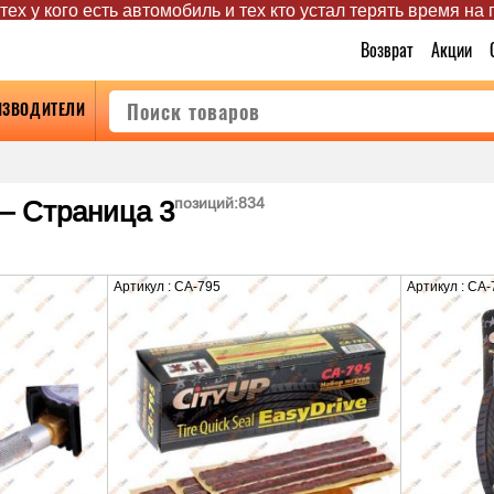
ех у кого есть автомобиль и тех кто устал терять время на
Возврат
Акции
ИЗВОДИТЕЛИ
— Страница 3
позиций:
834
Артикул : CA-795
Артикул : CA-