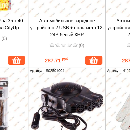
ра 35 х 40
Автомобильное зарядное
Автом
ал CityUp
устройство 2 USB + вольтметр 12-
устройств
24В белый КНР
2
(0)
(0)
руб.
287.71
28
Артикул : S02501004
Артикул : 41