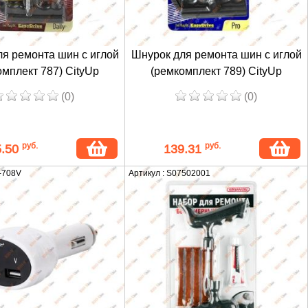
я ремонта шин с иглой
Шнурок для ремонта шин с иглой
омплект 787) CityUp
(ремкомплект 789) CityUp
(0)
(0)
руб.
руб.
5.50
139.31
T-708V
Артикул : S07502001