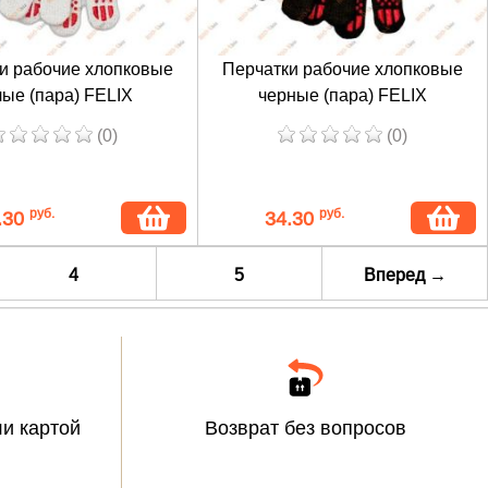
и рабочие хлопковые
Перчатки рабочие хлопковые
ые (пара) FELIX
черные (пара) FELIX
(0)
(0)
руб.
руб.
.30
34.30
4
5
Вперед
→
и картой
Возврат без вопросов