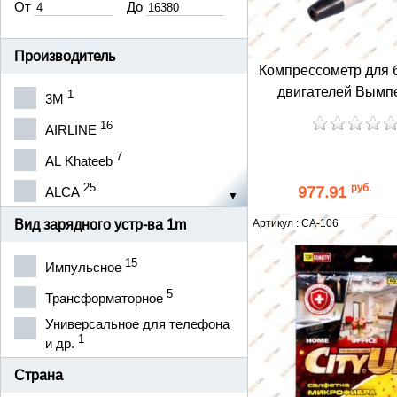
От
До
Производитель
Компрессометр для 
двигателей Вымп
1
3М
16
AIRLINE
7
AL Khateeb
25
руб.
977.91
ALCA
3
ALLOID
Вид зарядного устр-ва 1m
Артикул : CA-106
2
ALON
15
Импульсное
48
AREON
5
Трансформаторное
1
ARNEZI
Универсальное для телефона
1
2
и др.
ASZ
6
Страна
AUTOBOT