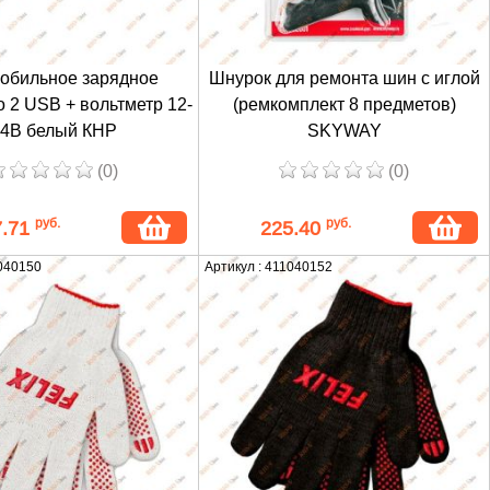
обильное зарядное
Шнурок для ремонта шин с иглой
о 2 USB + вольтметр 12-
(ремкомплект 8 предметов)
4В белый КНР
SKYWAY
(0)
(0)
руб.
руб.
7.71
225.40
1040150
Артикул : 411040152