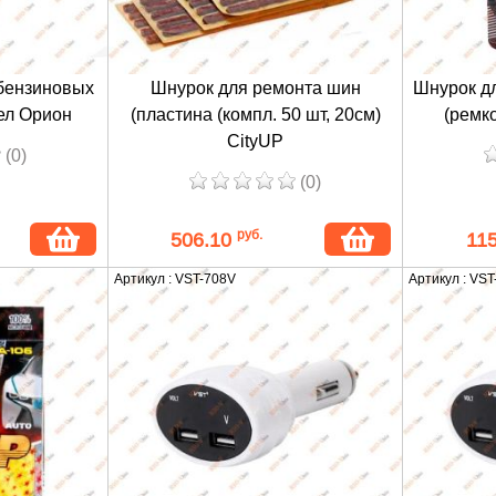
бензиновых
Шнурок для ремонта шин
Шнурок дл
ел Орион
(пластина (компл. 50 шт, 20см)
(ремк
CityUP
(0)
(0)
руб.
506.10
11
Артикул : VST-708V
Артикул : VS