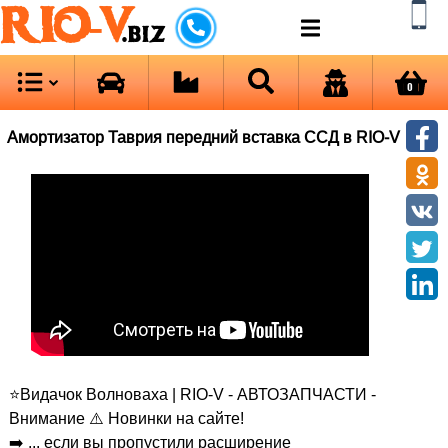
RIO-V
.biz
0
Амортизатор Таврия передний вставка ССД в RIO-V
⭐Видачок Волноваха | RIO-V - АВТОЗАПЧАСТИ -
Внимание ⚠️ Новинки на сайте!
➡️ ... если вы пропустили расширение