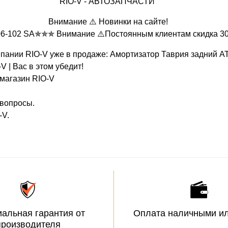
RIO-V - АВТОЗАПЧАСТИ
Внимание ⚠️ Новинки на сайте!
6-102 SA✯✯✯ Внимание ⚠️Постоянным клиентам скидка 30% ➦
мпании RIO-V уже в продаже: Амортизатор Таврия задний A
V | Вас в этом убедит!
 магазин RIO-V
 вопросы.
-V.
альная гарантия от
Оплата наличными ил
производителя