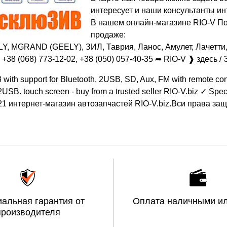
интересует и наши консультанты ин
В нашем онлайн-магазине RIO-V По
продаже:
, MGRAND (GEELY), ЗИЛ, Таврия, Ланос, Амулет, Лачетти,
+38 (068) 773-12-02, +38 (050) 057-40-35 ➦ RIO-V ❱ здесь /
 with support for Bluetooth, 2USB, SD, Aux, FM with remote co
USB. touch screen - buy from a trusted seller RIO-V.biz ✓ Speci
21 интернет-магазин автозапчастей RIO-V.biz.Вси права за
альная гарантия от
Оплата наличными ил
производителя