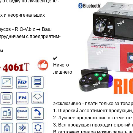
ую скидку по лучшей цене -
х и неоригенальших
усов - RIO-V.biz ➡️ Ваш
трудничаем с предприятим-
м.
✔️
Ничего
лишнего
эксклюзивно - плати только за тов
1. Широкий ассортимент продукции,
2. Лучшее предложение в сегменте 
3. Вся продукция проходит строгий
В карточках товара можно задать во