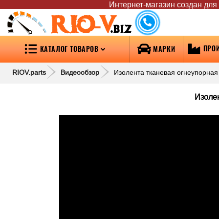
Интернет-магазин создан для т
RIO-V
.biz
ПРО
КАТАЛОГ ТОВАРОВ
МАРКИ
RIOV.parts
Видеообзор
Изолента тканевая огнеупорная 
Изолен