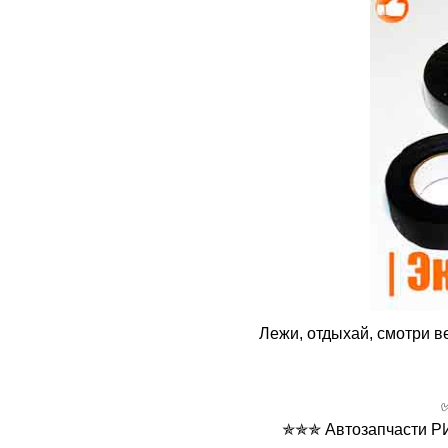
Лежи, отдыхай, смотри ве
✯✯✯ Автозапчасти РИО