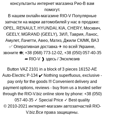
консультанты интернет магазина Рио-В вам
помогут.
В нашем онлайн-магазине RIO-V Популярные
запчасти на марки автомобилей у нас в продаже:
OPEL, RENAULT, HYUNDAI, KIA, CHERY, Москвич,
GEELY, MGRAND (GEELY), ЗИЛ, Таврия, Ланос,
Амулет, Лачетти, Авео, Матиз, Джили СК/МК, ВАЗ
✅ Оперативная доставка ✈ по всей Украине,
звоните ☎️; +38 (068) 773-12-02, +38 (050) 057-40-35
➦ RIO-V ❱ здесь / Эксклюзив
Button VAZ 2101 in a block of 3 pieces 16152-AE
Auto-Electric P-134 ✔️ Nothing superfluous, exclusive -
pay only for the goods !!! Convenient delivery and
payment options, reviews - buy from us a trusted seller
through the RIO-V.biz online store by phone: +38 (050)
057-40-35 ✓ Special Price ✓ Best quality
© 2010-2021 интернет-магазин автозапчастей RIO-
V.biz.Вси права защищены.