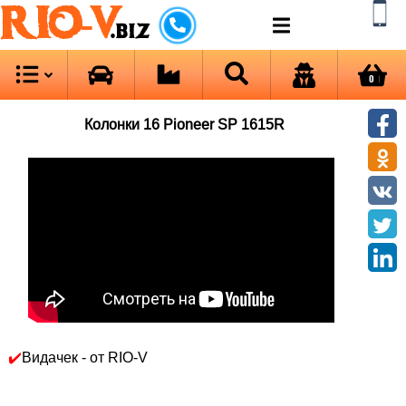
RIO-V
.biz
0
Колонки 16 Pioneer SP 1615R
✔️
Видачек - от RIO-V