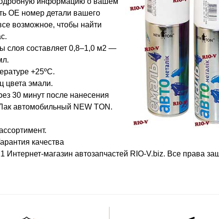
и подробную информацию о вашем
ть OE номер детали вашего
все возможное, чтобы найти
с.
ы слоя составляет 0,8–1,0 м2 —
мл.
ературе +25ºС.
ц цвета эмали.
ерез 30 минут после нанесения
й Лак автомобильный NEW TON.
ассортимент.
Гарантия качества
1 Интернет-магазин автозапчастей RIO-V.biz. Все права з