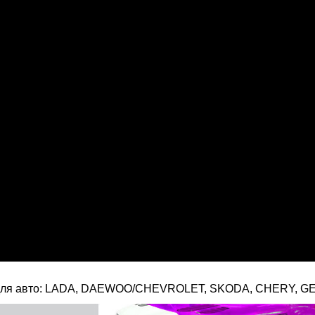
к для авто: LADA, DAEWOO/CHEVROLET, SKODA, CHERY, G