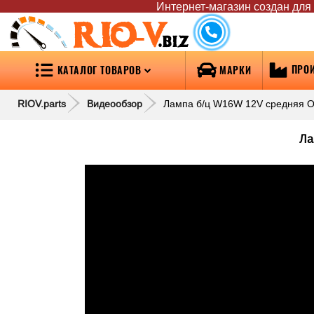
Интернет-магазин создан для т
RIO-V
.biz
ПРО
КАТАЛОГ ТОВАРОВ
МАРКИ
RIOV.parts
Видеообзор
Лампа б/ц W16W 12V средняя O
Ла