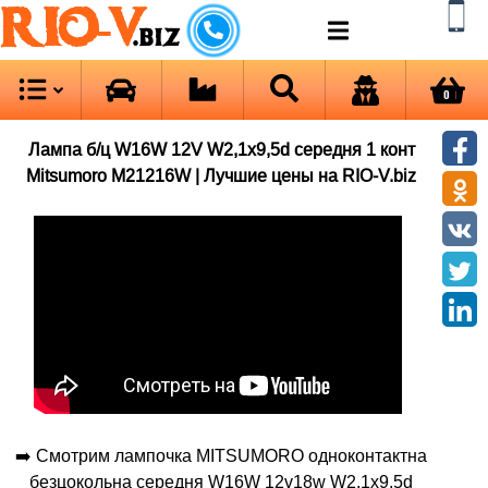
RIO-V
.biz
0
Лампа б/ц W16W 12V W2,1x9,5d середня 1 конт
Mitsumoro M21216W | Лучшие цены на RIO-V.biz
➡️ Смотрим лампочка MITSUMORO одноконтактна
безцокольна середня W16W 12v18w W2,1x9,5d