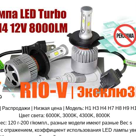
 | Распродажи | Низкая цена | Модель: H1 H3 H4 H7 H8 H9 H
Цвет света: 6000K, 3000K, 4300K, 8000K
ес: 120 г-200 г/компл., разные модели имеют разные Вес s
н, с отражением, коэффициент использования LED лампы ув