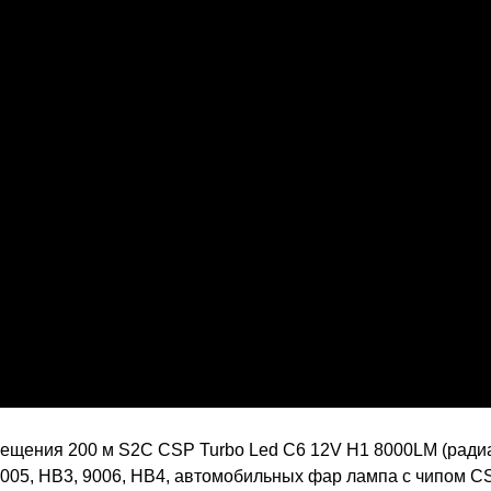
ения 200 м S2C CSP Turbo Led C6 12V H1 8000LM (радиато
 9005, HB3, 9006, HB4, автомобильных фар лампа с чипом 