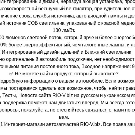
 Интегрированный дизайн, неразрушающая установка, прос
сокоскоростной бесшумный вентилятор, принудительное от
ичение срока службы источника, авто диодной лампы и дел
й источник COB светильник, упакованный с красной медной
130 лм/Вт.
600 люменов световой поток, который ярче и более энерго
60% более энергоэффективный, чем галогенные лампы, и ярк
. Интегрированный дизайн дальний и Ближний светильник
 но оригинальный автомобиль подключен, нет необходимост
точником питания постоянного тока, Входное напряжение: 9
✅ Не можете найти продукт, который вы хотите?
и подробную информацию о вашем автомобиле. Если возмож
 мы постараемся сделать все возможное, чтобы найти прав
 Тесты, Новости сайта RIO-V.biz на русском и украинском я
 поддержка поможет нам двигаться вперед. Мы всегда гот
 вопросы, пожалуйста, не стесняйтесь связаться с нами по
вам.
1 Интернет-магазин автозапчастей RIO-V.biz. Все права з