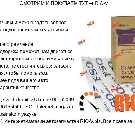
СМОТРИМ И ПОКУПАЕМ ТУТ ➡️ RIO-V
отзывы и можно задать вопрос
туп к дополнительным акциям и
ше стремление
ддержка поможет нам двигаться
влетворительное обслуживание в
ста, не стесняйтесь связаться с
я, чтобы помочь вам.
мент для вашего авто
Гарантия качества
, svechi kupit' v Ukraine 96165049
96165049 FSO :: Internet-magazin
krainskom yazyke
1 Интернет-магазин автозапчастей RIO-V.biz. Все права з