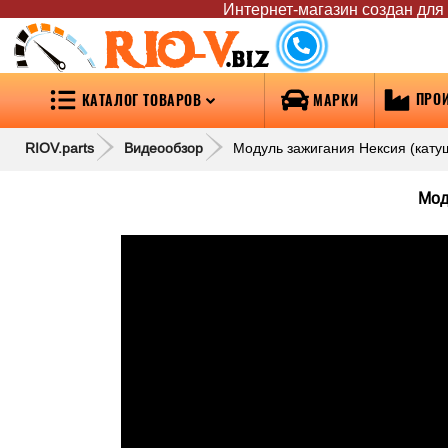
Интернет-магазин создан для т
RIO-V
.biz
ПРО
КАТАЛОГ ТОВАРОВ
МАРКИ
RIOV.parts
Видеообзор
Модуль зажигания Нексия (катуш
Мод