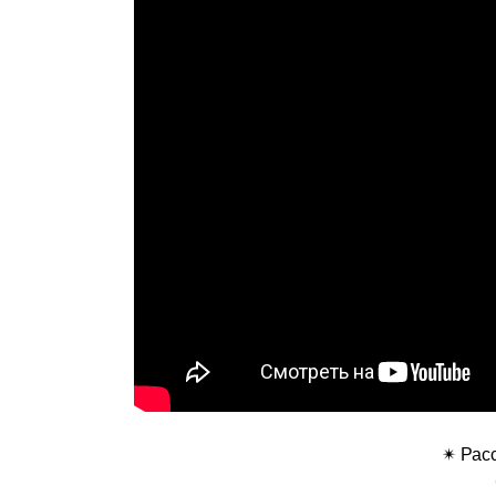
✴ Рас