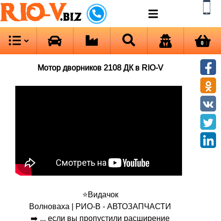
RIO-V
.biz
0
Мотор дворников 2108 ДК в RIO-V
⭐Видачок
Волноваха | РИО-В - АВТОЗАПЧАСТИ
➡️ ... если вы пропустили расширение